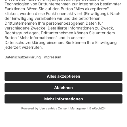
Projekte
Struktur AWO Potsdam
AWO vor Ort
Wer wir sind
Governance & Compliance
Hilfe & Service
Anmelden
Mitglied werden
Kontakt
Inhaltsverzeichnis
Bedienhilfen
Suche
Links
AWO Jobportal
AWO Ehrenamt Portal
AWO Schulgesundheitsfachkräfte