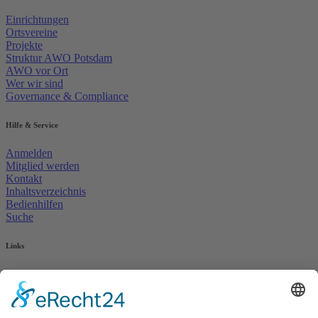
Einrichtungen
Ortsvereine
Projekte
Struktur AWO Potsdam
AWO vor Ort
Wer wir sind
Governance & Compliance
Hilfe & Service
Anmelden
Mitglied werden
Kontakt
Inhaltsverzeichnis
Bedienhilfen
Suche
Links
AWO Jobportal
AWO Ehrenamt Portal
AWO Schulgesundheitsfachkräfte
AWO Bundesverband