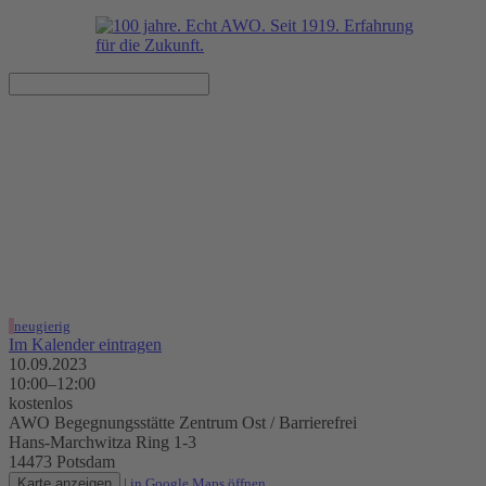
Kulturfrühstück - musikalische
Köstlichkeiten und mehr
10.09.2023, 10:00–12:00 Uhr
AWO Begegnungsstätte Zentrum Ost / Barrierefrei
neugierig
Im Kalender eintragen
10.09.2023
10:00–12:00
kostenlos
AWO Begegnungsstätte Zentrum Ost / Barrierefrei
Hans-Marchwitza Ring 1-3
14473 Potsdam
Karte anzeigen
|
in Google Maps öffnen