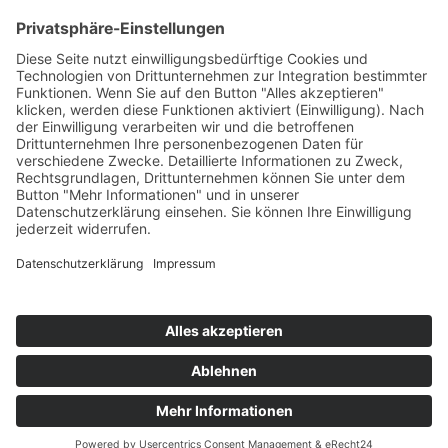
AWO International
AWO Pflegeberatung
AWO Junge Plattform
AWO Kulturhaus Babelsberg
Arbeit mit Behinderung
AWO Büro Kindermut
Kulturland Brandenburg
AWO Selbsthilfe
AWO eLearning
Kultur für JEDEN
AWO 1plus9
Dachverband Freie Suchtselbsthilfe
© 1990 - 2026 Arbeiterwohlfahrt Bezirksverband Potsdam e. V.
Impressum
|
Datenschutz
|
Barrierefreiheitserklärung
Jobportal
Mutige Mutmacher*innen gesucht!
Komm zu den mutigen Mutmacher*innen.
neugierig?