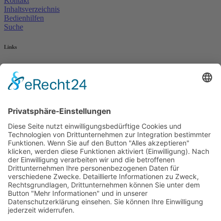
Kontakt
Inhaltsverzeichnis
Bedienhilfen
Suche
Links
AWO Jobportal
AWO Ehrenamt Portal
AWO Schulgesundheitsfachkräfte
AWO Bundesverband
AWO International
AWO Pflegeberatung
AWO Junge Plattform
AWO Kulturhaus Babelsberg
Arbeit mit Behinderung
AWO Büro Kindermut
Kulturland Brandenburg
AWO Selbsthilfe
AWO eLearning
Kultur für JEDEN
AWO 1plus9
Dachverband Freie Suchtselbsthilfe
© 1990 - 2026 Arbeiterwohlfahrt Bezirksverband Potsdam e. V.