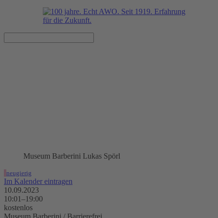
Kulturfest und
Museumssonntag im Museum
Barberini
10.09.2023, 10:01–19:00 Uhr
Museum Barberini / Barrierefrei
Museum Barberini Lukas Spörl
neugierig
Im Kalender eintragen
10.09.2023
10:01–19:00
kostenlos
Museum Barberini / Barrierefrei