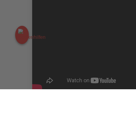
Bringen Sie Ihre Wunsch- und Lieblingslieder mi
Sylvia Swierkowski
singt mit Menschen im öffen
ein buntes Programm verschiedenster Tanzricht
Stepptanz. Getanzt von der Company der Tanza