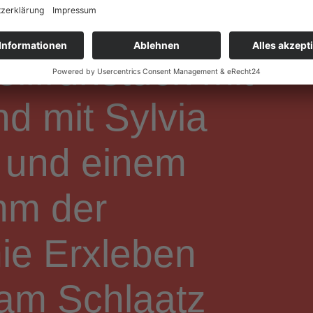
eilfrühstück mit
d mit Sylvia
 und einem
mm der
e Erxleben
am Schlaatz