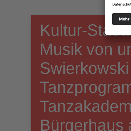
Kultur-Stadtt
Musik von un
Swierkowski
Tanzprogra
Tanzakademi
Bürgerhaus 