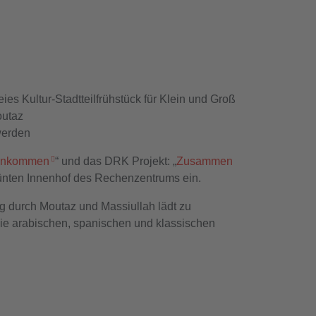
es Kultur-Stadtteilfrühstück für Klein und Groß
outaz
werden
 Ankommen
“ und das DRK Projekt: „
Zusammen
ünten Innenhof des Rechenzentrums ein.
ng durch Moutaz und Massiullah lädt zu
 die arabischen, spanischen und klassischen