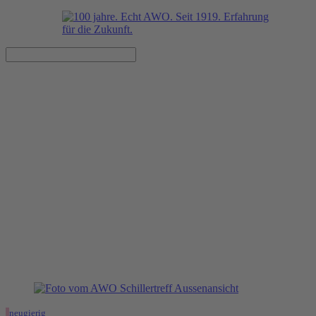
Kultur-Stadtteilfrühstück im
AWO Schillertreff mit
Autorinlesung von Tini
Anlauff und Live-Musik von
Martin Richter
12.09.2021, 10:00–12:00 Uhr
AWO Schillertreff
neugierig