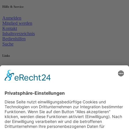
Hilfe & Service
Anmelden
Mitglied werden
Kontakt
Inhaltsverzeichnis
Bedienhilfen
Suche
Links
AWO Jobportal
AWO Ehrenamt Portal
AWO Schulgesundheitsfachkräfte
AWO Bundesverband
AWO International
AWO Pflegeberatung
AWO Junge Plattform
AWO Kulturhaus Babelsberg
Arbeit mit Behinderung
AWO Büro Kindermut
Kulturland Brandenburg
AWO Selbsthilfe