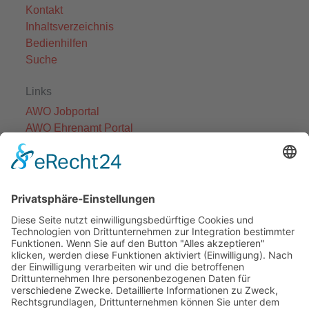
Kontakt
Inhaltsverzeichnis
Bedienhilfen
Suche
Links
AWO Jobportal
AWO Ehrenamt Portal
AWO Schulgesundheitsfachkräfte
AWO Bundesverband
AWO International
AWO Pflegeberatung
AWO Junge Plattform
AWO Kulturhaus Babelsberg
Arbeit mit Behinderung
AWO Büro Kindermut
Kulturland Brandenburg
AWO Selbsthilfe