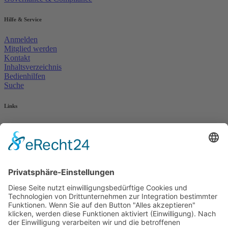
Hilfe & Service
Anmelden
Mitglied werden
Kontakt
Inhaltsverzeichnis
Bedienhilfen
Suche
Links
AWO Jobportal
AWO Ehrenamt Portal
AWO Schulgesundheitsfachkräfte
AWO Bundesverband
AWO International
AWO Pflegeberatung
AWO Junge Plattform
AWO Kulturhaus Babelsberg
Arbeit mit Behinderung
AWO Büro Kindermut
Kulturland Brandenburg
AWO Selbsthilfe