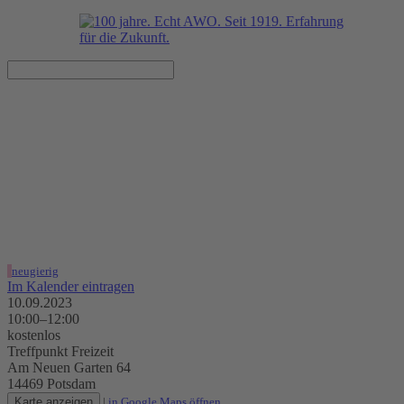
Kultur-Frühstück, nicht nur
für Alleinerziehende
10.09.2023, 10:00–12:00 Uhr
Treffpunkt Freizeit
neugierig
Im Kalender eintragen
10.09.2023
10:00–12:00
kostenlos
Treffpunkt Freizeit
Am Neuen Garten 64
14469 Potsdam
Karte anzeigen
|
in Google Maps öffnen