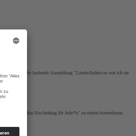
n vorträgt. Die laufende Ausstellung "Landschaften-so wie ich sie
em Motto "Kultur-Nachmittag für Jede*n" zu einem kostenlosen,