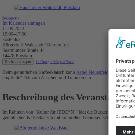
neugierig
Im Kalender eintragen
11.09.2022
15:00–17:00
kostenlos
Bürgertreff Waldstadt / Barrierefrei
Saarmunder Straße 44
14478 Potsdam
Karte anzeigen
|
in Google Maps öffnen
Beim gemütlichen Kaffeeklatsch kann
Isabel Neuenfeldt
gelauscht we
empfinde" lädt zum Ansehen und Träumen ein.
Beschreibung des Veranstaltung
Im Rahmen von "Kultur für JEDE*N!" lädt die Bürgerinitiative Wald
gemütlichen Kaffeeklatsch mit kulturellen Genüssen sehr herzlich ein.