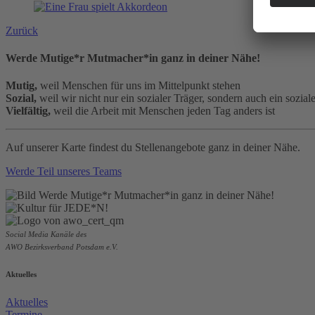
Zurück
Werde Mutige*r Mutmacher*in ganz in deiner Nähe!
Mutig,
weil Menschen für uns im Mittelpunkt stehen
Sozial,
weil wir nicht nur ein sozialer Träger, sondern auch ein sozial
Vielfältig,
weil die Arbeit mit Menschen jeden Tag anders ist
Auf unserer Karte findest du Stellenangebote ganz in deiner Nähe.
Werde Teil unseres Teams
Social Media Kanäle des
AWO Bezirksverband Potsdam e.V.
Aktuelles
Aktuelles
Termine