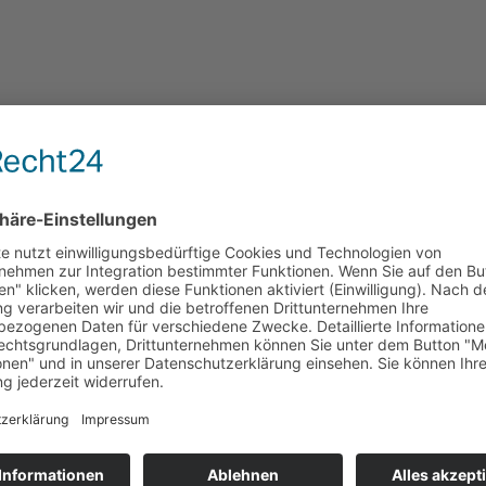
rden, die mit ihrem Akkordeon zum besinnlichen Zuhören oder Mitsinge
sortes
stadt e.V. (BiWA) von 15:00-17:00 Uhr interessierte Menschen unter d