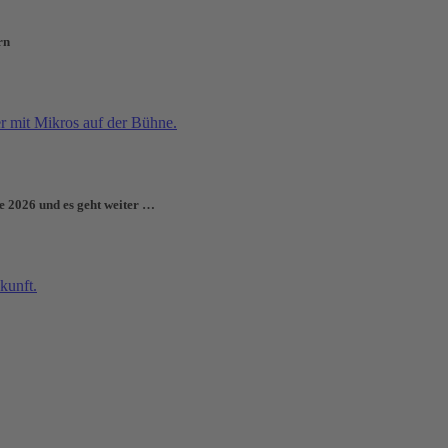
rn
e 2026 und es geht weiter …
sik im Bürgertreff Waldstadt