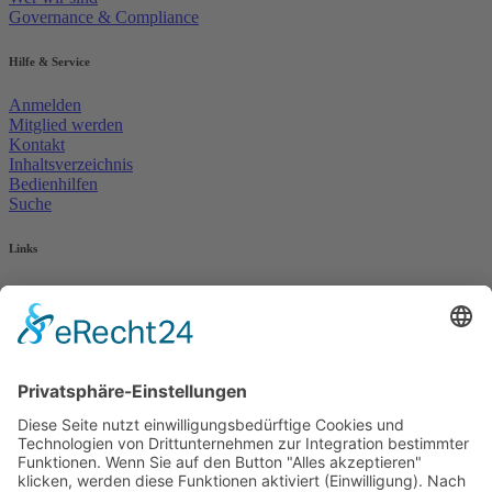
Governance & Compliance
Hilfe & Service
Anmelden
Mitglied werden
Kontakt
Inhaltsverzeichnis
Bedienhilfen
Suche
Links
AWO Jobportal
AWO Ehrenamt Portal
AWO Schulgesundheitsfachkräfte
AWO Bundesverband
AWO International
AWO Pflegeberatung
AWO Junge Plattform
AWO Kulturhaus Babelsberg
Arbeit mit Behinderung
AWO Büro Kindermut
Kulturland Brandenburg