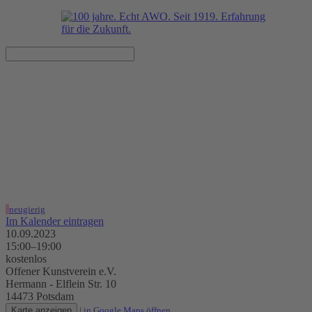
InterMixArt: Workshops,
Buffet, Percussion
10.09.2023, 15:00–19:00 Uhr
Offener Kunstverein e.V.
neugierig
Im Kalender eintragen
10.09.2023
15:00–19:00
kostenlos
Offener Kunstverein e.V.
Hermann - Elflein Str. 10
14473 Potsdam
Karte anzeigen
|
in Google Maps öffnen