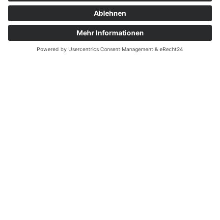
Informationen
Einrichtungen
Ortsvereine
Projekte
Struktur AWO Potsdam
AWO vor Ort
Wer wir sind
Governance & Compliance
Hilfe & Service
Anmelden
Mitglied werden
Kontakt
Inhaltsverzeichnis
Bedienhilfen
Suche