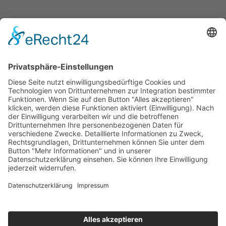
Social Media Kanäle des
AWO Bezirksverband Potsdam e.V.
Aktuelles
Aktuelles
Termine
Stellenangebote
Fort- und Weiterbildung
Projekte
Themenfelder