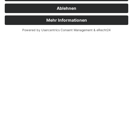
Projekte
Struktur AWO Potsdam
AWO vor Ort
Wer wir sind
Governance & Compliance
Hilfe & Service
Anmelden
Mitglied werden
Kontakt
Inhaltsverzeichnis
Bedienhilfen
Suche
Links
AWO Jobportal
AWO Ehrenamt Portal
AWO Schulgesundheitsfachkräfte
AWO Bundesverband