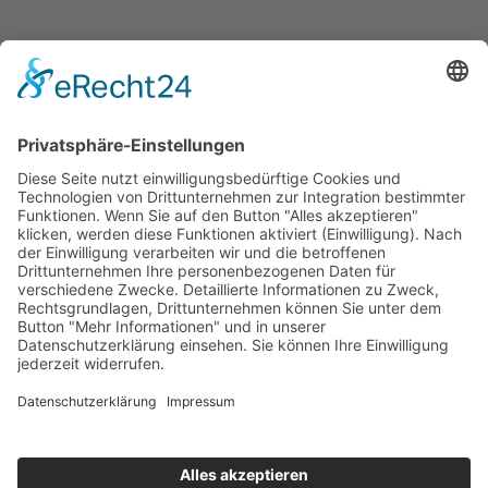
Social Media Kanäle des
AWO Bezirksverband Potsdam e.V.
Aktuelles
Aktuelles
Termine
Stellenangebote
Fort- und Weiterbildung
Projekte
Themenfelder
Informationen
Einrichtungen
Ortsvereine