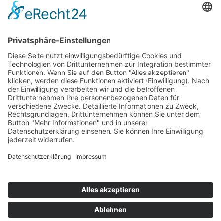
AWO Ehrenamt Portal
AWO Schulgesundheitsfachkräfte
AWO Bundesverband
AWO International
AWO Pflegeberatung
AWO Junge Plattform
AWO Kulturhaus Babelsberg
Arbeit mit Behinderung
AWO Büro Kindermut
Kulturland Brandenburg
AWO Selbsthilfe
AWO eLearning
Kultur für JEDEN
AWO 1plus9
Dachverband Freie Suchtselbsthilfe
© 1990 - 2026 Arbeiterwohlfahrt Bezirksverband Potsdam e. V.
Impressum
|
Datenschutz
|
Barrierefreiheitserklärung
Jobportal
Mutige Mutmacher*innen gesucht!