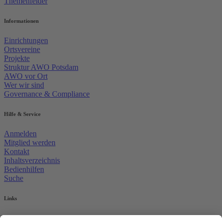
Themenfelder
Informationen
Einrichtungen
Ortsvereine
Projekte
Struktur AWO Potsdam
AWO vor Ort
Wer wir sind
Governance & Compliance
Hilfe & Service
Anmelden
Mitglied werden
Kontakt
Inhaltsverzeichnis
Bedienhilfen
Suche
Links
AWO Jobportal